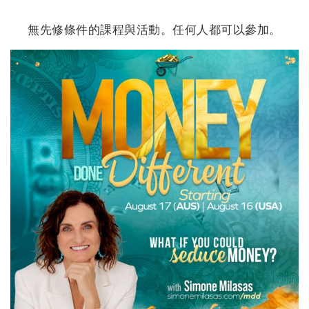
地
區
無先修條件的課程與活動。任何人都可以參加。
課
程
導
師
Shop
More
聯
繫