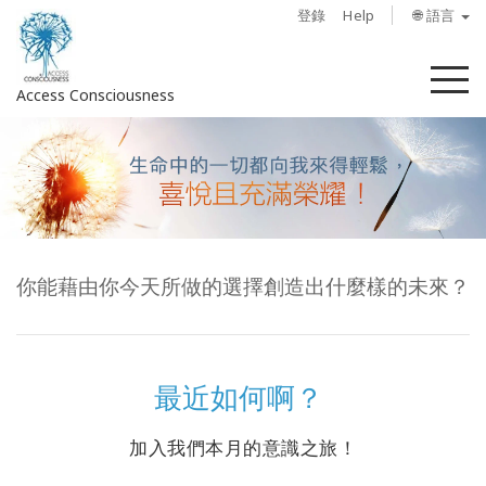
登錄
Help
🌐 語言
菜
Access Consciousness
單
登
錄
您
的
帳
你能藉由你今天所做的選擇創造出什麼樣的未來？
戶
關
於
最近如何啊？
Access
Bars
加入我們本月的意識之旅！