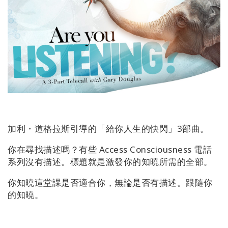
地
區
課
程
導
師
Shop
加利・道格拉斯引導的「給你人生的快閃」3部曲。
More
你在尋找描述嗎？有些 Access Consciousness 電話
系列沒有描述。標題就是激發你的知曉所需的全部。
你知曉這堂課是否適合你，無論是否有描述。跟隨你
聯
的知曉。
繫