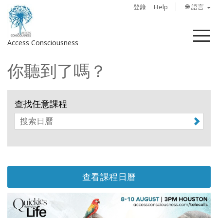
登錄
Help
🌐 語言
菜
Access Consciousness
單
你聽到了嗎？
登
錄
您
查找任意課程
的
帳
戶
關
於
查看課程日曆
Access
Bars