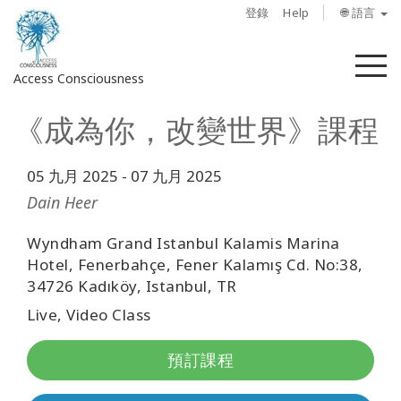
登錄
Help
🌐 語言
菜
Access Consciousness
單
《成為你，改變世界》課程
登
錄
您
05 九月 2025
-
07 九月 2025
的
Dain Heer
帳
戶
Wyndham Grand Istanbul Kalamis Marina
Hotel, Fenerbahçe, Fener Kalamış Cd. No:38,
關
34726 Kadıköy, Istanbul, TR
於
Live, Video Class
Access
預訂課程
Bars