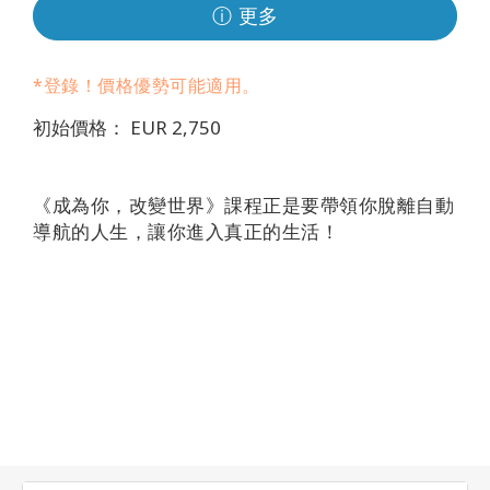
地
ⓘ 更多
區
*登錄！價格優勢可能適用。
課
程
初始價格： EUR 2,750
導
師
《成為你，改變世界》課程正是要帶領你脫離自動
導航的人生，讓你進入真正的生活！
Shop
More
聯
繫