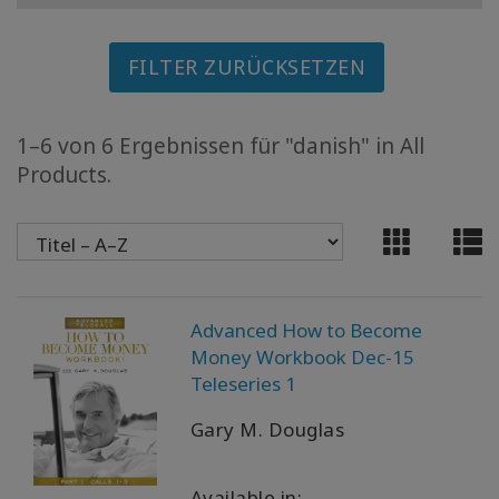
MEMBERSHIPS
FILTER ZURÜCKSETZEN
ACCESSORIES
YOUR
1–6 von 6 Ergebnissen für "danish" in All
BUSINESS
Products.
ADV
SEARCH
Themen
anzeigen
Advanced How to Become
Money Workbook Dec-15
Autoren
Teleseries 1
anzeigen
Gary M. Douglas
Produkte
nach
Sprache
Available in: