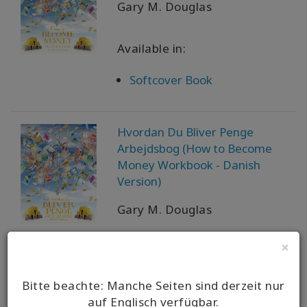
Gary M. Douglas
Available in:
Softcover Book
Hvordan Du Bliver Penge
Arbejdsbog (How to Become
Money Workbook - Danish
Version)
Gary M. Douglas
×
Available in:
Book
Bitte beachte: Manche Seiten sind derzeit nur
auf Englisch verfügbar.