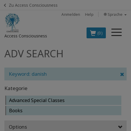
Zu Access Consciousness
Anmelden
Help
🌐 Sprache
Me
(0)
Access Consciousness
ADV SEARCH
Bei
Konto
anmelden
Keyword: danish
DIE
SPITZENARTIKEL
Kategorie
AUF DEUTSCH
Advanced Special Classes
BOOKS
Books
CLASSES
Options