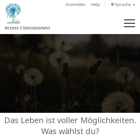
Anmelden
Help
🌐 Sprache
M
Access Consciousness
Bei
Konto
anmelden
Über
Access
Bars
Regionen
Das Leben ist voller Möglichkeiten.
Was wählst du?
Kurse