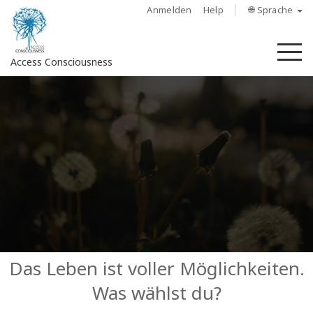
Anmelden
Help
🌐 Sprache
M
Access Consciousness
Bei
Konto
anmelden
Über
Access
Bars
Regionen
Das Leben ist voller Möglichkeiten.
Was wählst du?
Kurse