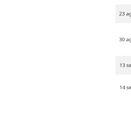
23 a
30 a
13 s
14 s