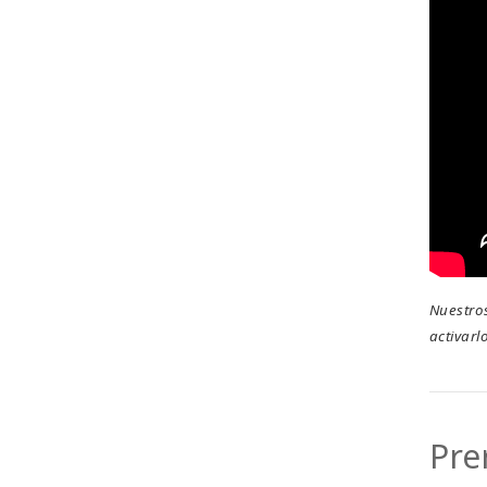
Nuestros
activarl
Pre