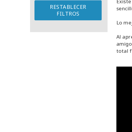
Existe
RESTABLECER
sencil
FILTROS
Lo mej
Al apr
amigos
total f