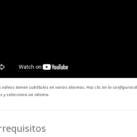
 videos tienen subtítulos en varios idiomas. Haz clic en la configuraci
os y selecciona un idioma.
rrequisitos