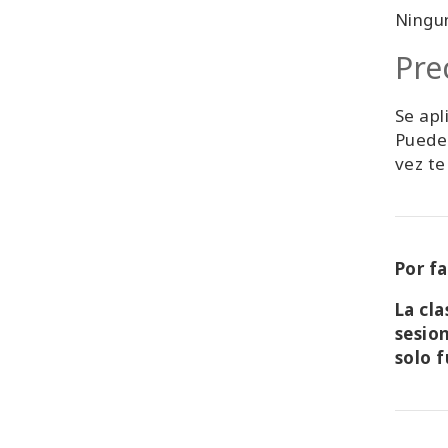
Ningu
Pre
Se apl
Puedes
vez te
Por f
La cla
sesio
solo 