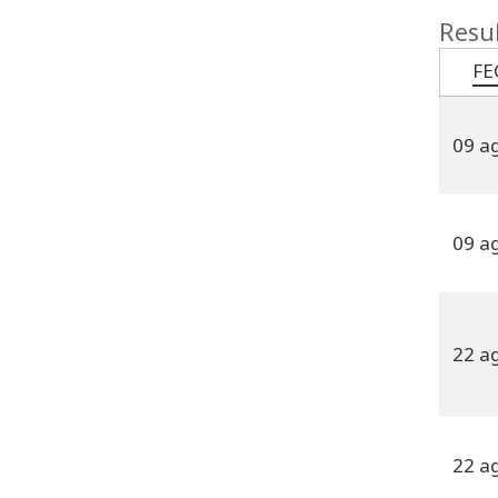
Resul
FE
09 a
09 a
22 a
22 a