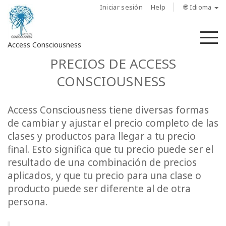
Iniciar sesión
Help
🌐 Idioma
M
Access Consciousness
PRECIOS DE ACCESS
Iniciar
CONSCIOUSNESS
sesión
en
Access Consciousness tiene diversas formas
su
cuenta
de cambiar y ajustar el precio completo de las
clases y productos para llegar a tu precio
Sobre
final. Esto significa que tu precio puede ser el
nosotros
resultado de una combinación de precios
aplicados, y que tu precio para una clase o
Las
producto puede ser diferente al de otra
barras
persona.
de
Access