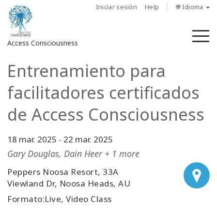
Iniciar sesión
Help
🌐 Idioma
M
Access Consciousness
Entrenamiento para
Iniciar
sesión
facilitadores certificados
en
su
de Access Consciousness
cuenta
18 mar. 2025
-
22 mar. 2025
Sobre
nosotros
Gary Douglas, Dain Heer + 1 more
Peppers Noosa Resort, 33A
Las
Viewland Dr, Noosa Heads, AU
barras
de
Formato:Live, Video Class
Access