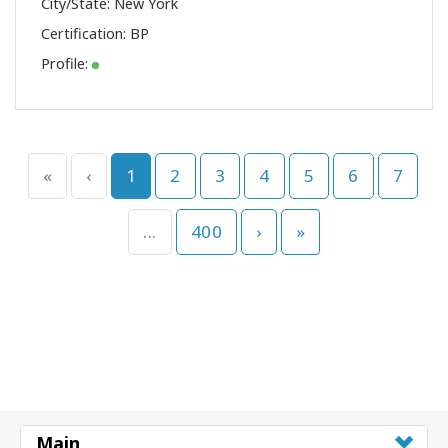
City/State: New York
Certification:
BP
Profile:
«
‹
1
2
3
4
5
6
7
...
400
›
»
Main