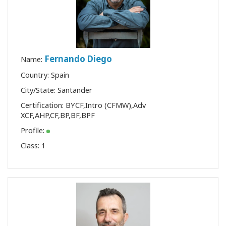
Fernando Diego
Name:
Country: Spain
City/State: Santander
Certification:
BYCF
,
Intro (CFMW)
,
Adv
XCF
,
AHP
,
CF
,
BP
,
BF
,
BPF
Profile:
Class:
1