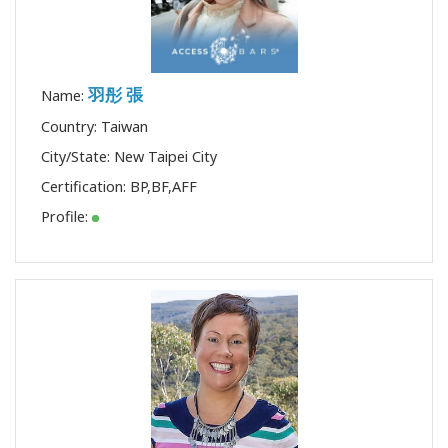
羽彤 張
Name:
Country: Taiwan
City/State: New Taipei City
Certification:
BP
,
BF
,
AFF
Profile: