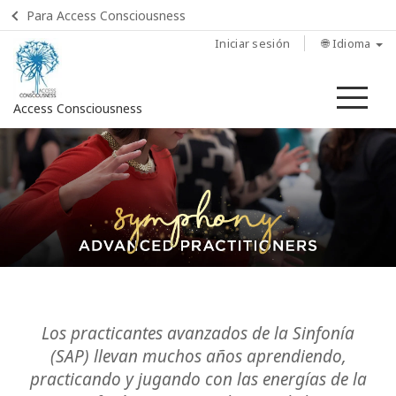
Para Access Consciousness
Iniciar sesión
🌐 Idioma
Me
Access Consciousness
Iniciar
sesión
en
su
cuenta
Home
Clases
Los practicantes avanzados de la Sinfonía
(SAP) llevan muchos años aprendiendo,
Sesiones
practicando y jugando con las energías de la