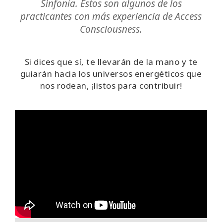
Sinfonía. Estos son algunos de los
Conviértete
practicantes con más experiencia de Access
en
Consciousness.
practicante
Guías
Si dices que sí, te llevarán de la mano y te
de la
guiarán hacia los universos energéticos que
Sinfonía
nos rodean, ¡listos para contribuir!
Día
global
de la
Sinfonía
CONTACTO
BUSCAR