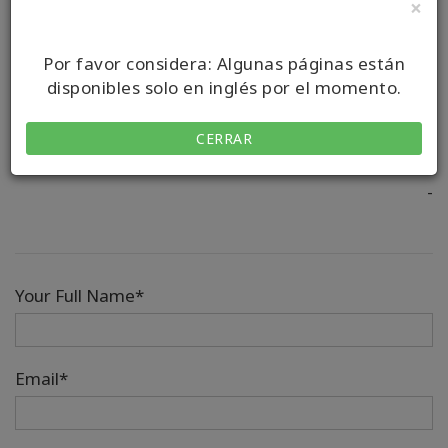
Cursos próximos
×
No hay cursos para mostrar.
Por favor considera: Algunas páginas están
disponibles solo en inglés por el momento.
CERRAR
“Nur wer an Wunder glaubt, ist ein Realist.”
-
Your Full Name*
Email*