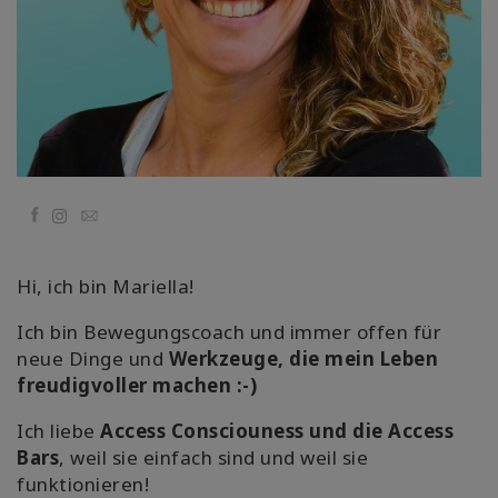
Regiones
Clases
Facilitadores
Shop
Facebook
Email
More
Hi, ich bin Mariella!
Ich bin Bewegungscoach und immer offen für
neue Dinge und
Werkzeuge, die mein Leben
CONTACTO
freudigvoller machen :-)
Ich liebe
Access Consciouness und die Access
BUSCAR
Bars
, weil sie einfach sind und weil sie
funktionieren!