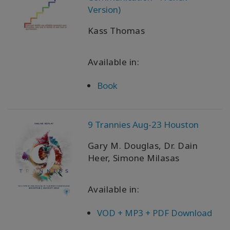
者
Version)
を
表
Kass Thomas
示
す
る
Available in:
言
Book
語
別
の
製
9 Trannies Aug-23 Houston
品
Gary M. Douglas, Dr. Dain
WISHLIST
Heer, Simone Milasas
Available in:
連
VOD + MP3 + PDF Download
絡
先