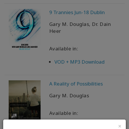
9 Trannies Jun-18 Dublin
検
索
Gary M. Douglas, Dr. Dain
Heer
Available in:
VOD + MP3 Download
A Reality of Possibilities
Gary M. Douglas
Available in:
×
MP3 + PDF Digital Download