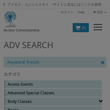
アクセス・コンシャスネス /サイトに戻るにはリンクを参照
ログイン
Help
🌐 言語
メ
(0)
Access Consciousness
ニ
ュ
ADV SEARCH
ア
ー
カ
ウ
ン
Keyword: french
ト
に
カテゴリ
サ
イ
Access Events
ン
Advanced Special Classes
イ
Body Classes
ン
Books