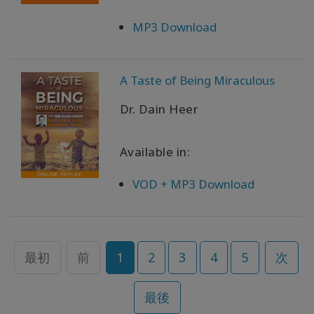
MP3 Download
A Taste of Being Miraculous
Dr. Dain Heer
Available in:
VOD + MP3 Download
最初
前
1
2
3
4
5
次
最後