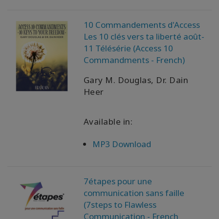
ACCESSORIES
10 Commandements d'Access
Les 10 clés vers ta liberté août-
YOUR
11 Télésérie (Access 10
BUSINESS
Commandments - French)
Gary M. Douglas, Dr. Dain
ADV
SEARCH
Heer
ト
Available in:
ピ
ッ
ク
MP3 Download
を
表
示
す
7étapes pour une
る
communication sans faille
(7steps to Flawless
著
Communication - French