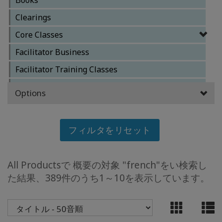
日
本
Clearings
語
Core Classes
の
ア
Facilitator Business
ク
セ
Facilitator Training Classes
ス
製
Other Classes
品
Options
の
Reference Materials
ト
ッ
Special Classes
フィルタをリセット
プ
6
All Productsで 概要の対象 "french"をい検索し
BOOKS
た結果、389件のうち1～10を表示しています。
CLASSES
MEMBERSHIPS