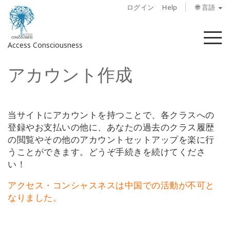
ログイン
Help
🌐 言語
メ
Access Consciousness
ニ
ュ
アカウント作成
ー
ア
カ
ウ
ン
当サイトにアカウントを持つことで、各クラスへの
ト
登録やお支払いの他に、あなたの過去のクラス履歴
に
の閲覧やその他のアカウントセットアップを楽に行
サ
うことができます。どうぞ手続きを続けてくださ
イ
い！
ン
アクセス・コンシャスネスは中国での活動が不可と
イ
なりました
ン
。
概