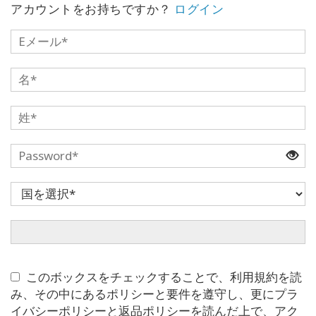
要
アカウントをお持ちですか？
ログイン
Access
Bars
地
域
ク
ラ
ス
フ
ァ
シ
リ
テ
ー
このボックスをチェックすることで、利用規約を読
タ
み、その中にあるポリシーと要件を遵守し、更にプラ
ー
イバシーポリシーと返品ポリシーを読んだ上で、アク