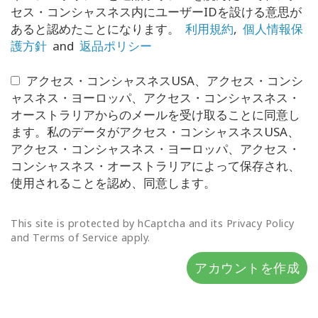
セス・コンシャスネス内にユーザーIDを設ける意思が
Shop
あると認めたことになります。
利用規約
,
個人情報保
護方針
and
返品ポリシー
More
アクセス・コンシャスネスUSA、アクセス・コンシ
ャスネス・ヨーロッパ、アクセス・コンシャスネス・
オーストラリアからのメールを受け取ることに同意し
連
ます。私のデータがアクセス・コンシャスネスUSA、
絡
先
アクセス・コンシャスネス・ヨーロッパ、アクセス・
コンシャスネス・オーストラリアによって保存され、
使用されることを認め、同意します。
検
索
This site is protected by hCaptcha and its Privacy Policy
and Terms of Service apply.
アカウントを作成