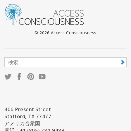
© 2026 Access Consciousness
406 Present Street
Stafford, TX 77477
アメリカ合衆国
電話：+1 (805) 284-9489