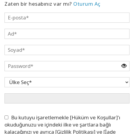
Zaten bir hesabınız var mı?
Oturum Aç
Kolaylaştırıcılar
Shop
More
Mutluluğunuzu
Açın
İLETIŞIM
ARA
Bu kutuyu işaretlemekle [Hüküm ve Koşullar]'ı
okuduğunuzu ve içindeki ilke ve şartlara bağlı
kalacağınızı ve ayrıca [Gizlilik Politikası] ve [İade