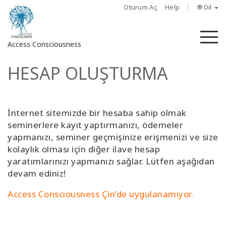
Oturum Aç
Help
🌐 Dil
M
Access Consciousness
HESAP OLUŞTURMA
Hesabınızda
oturum
açın
İnternet sitemizde bir hesaba sahip olmak
Hakkında
seminerlere kayıt yaptırmanızı, ödemeler
yapmanızı, seminer geçmişinize erişmenizi ve size
Access
kolaylık olması için diğer ilave hesap
Bars
yaratımlarınızı yapmanızı sağlar. Lütfen aşağıdan
devam ediniz!
Bölgeler
Access Consciousness Çin’de uygulanamıyor.
Sınıflar