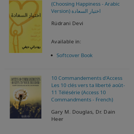
者
(Choosing Happiness - Arabic
を
Version) اختيار السعادة
表
示
Rüdrani Devi
す
る
Available in:
言
語
Softcover Book
別
の
製
品
10 Commandements d'Access
Les 10 clés vers ta liberté août-
WISHLIST
11 Télésérie (Access 10
Commandments - French)
Gary M. Douglas, Dr. Dain
連
Heer
絡
先