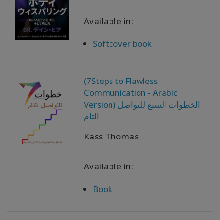
ACCESSORIES
Available in:
Softcover book
YOUR
BUSINESS
ADV
(7Steps to Flawless
SEARCH
Communication - Arabic
Version) الخطوات السبع للتواصل
ト
التام
ピ
ッ
Kass Thomas
ク
を
表
Available in:
示
す
Book
る
著