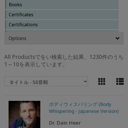
日
Books
本
Certificates
語
の
Certifications
ア
ク
Clearings
セ
Options
ス
Core Classes
製
品
Facilitator Business
All Productsでをい検索した結果、1230件のうち
の
1～10を表示しています。
ト
Facilitator Training Classes
ッ
Other Classes
プ
6
Reference Materials
Services
BOOKS
ボディウィスパリング (Body
Special Classes
CLASSES
Whispering - Japanese Version)
Dr. Dain Heer
MEMBERSHIPS