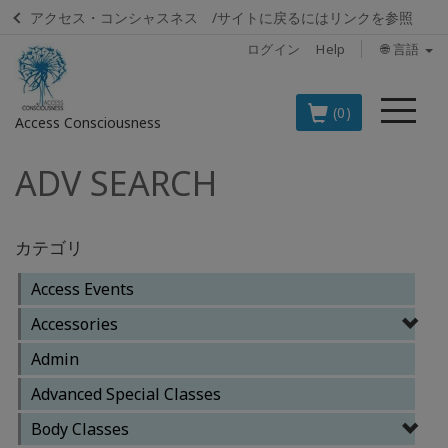
アクセス・コンシャスネス /サイトに戻るにはリンクを参照
ログイン
Help
🌐 言語
メ
(0)
Access Consciousness
ニ
ュ
ADV SEARCH
ア
ー
カ
ウ
ン
カテゴリ
ト
Access Events
に
サ
Accessories
イ
Admin
ン
イ
Advanced Special Classes
ン
Body Classes