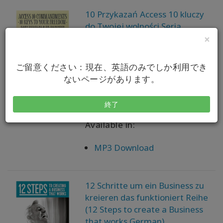
10 Przykazań Access 10 kluczy
do Twojej wolności Seria
teleklas Aug-11 (Access 10
×
Commandments Aug-11
Teleseries - Polish)
ご留意ください：現在、英語のみでしか利用でき
ないページがあります。
Gary M. Douglas, Dr. Dain
Heer
終了
Available in:
MP3 Download
12 Schritte um ein Business zu
kreieren das funktioniert Reihe
(12 Steps to create a Business
that works German)