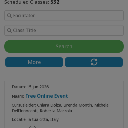
Scheduled Classes:
532
Dain
Heer
Book
Shop
Search
Free
More
CONTACT
Datum:
15 jun 2026
Free Online Event
Naam:
ZOEKEN
Cursusleider:
Chiara Dolza, Brenda Montin, Michela
Dell'Innocenti, Roberta Marzola
Locatie:
la tua città, Italy