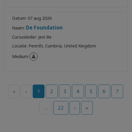
Datum:
07 aug 2026
De Foundation
Naam:
Cursusleider:
Jeni Be
Locatie:
Penrith, Cumbria, United Kingdom
Medium:
«
‹
1
2
3
4
5
6
7
...
22
›
»