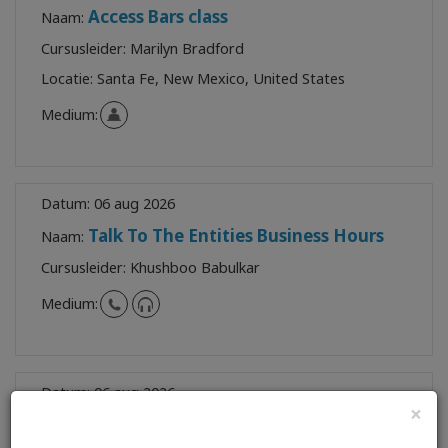
Access Bars class
Naam:
Cursusleider:
Marilyn Bradford
Locatie:
Santa Fe, New Mexico, United States
Medium:
Datum:
06 aug 2026
Talk To The Entities Business Hours
Naam:
Cursusleider:
Khushboo Babulkar
Medium:
Datum:
06 aug 2026
×
De Foundation
Naam: