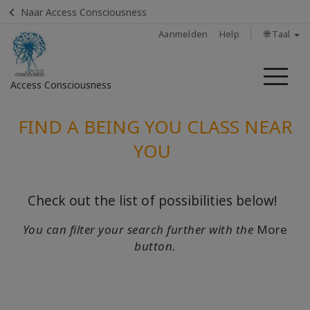
Naar Access Consciousness
Aanmelden
Help
🌐 Taal
Me
Access Consciousness
Meld
FIND A BEING YOU CLASS NEAR
u
YOU
aan
op
uw
Check out the list of possibilities below!
account
You can filter your search further with the
More
Home
button.
Classes
Facilitators