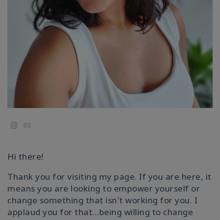
Cursussen
Facilitators
Shop
More
Nieuws
Email
Hi there!
CONTACT
Thank you for visiting my page. If you are here, it
means you are looking to empower yourself or
change something that isn't working for you. I
ZOEKEN
applaud you for that...being willing to change