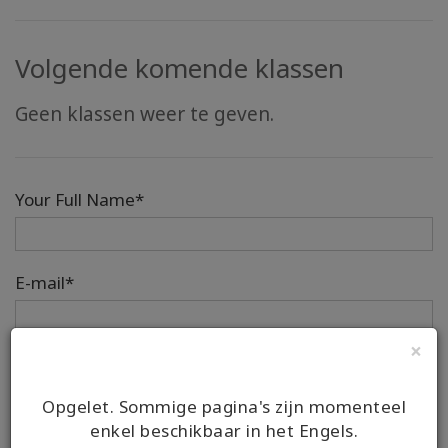
Volgende komende klassen
Geen klassen weer te geven.
Your Full Name*
E-mail*
×
Telefoon
Opgelet. Sommige pagina's zijn momenteel
Country/Region Code
Number
enkel beschikbaar in het Engels.