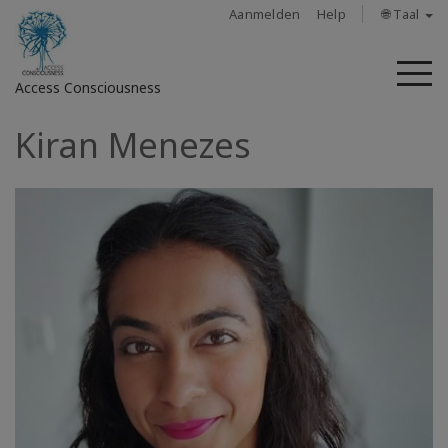
Aanmelden
Help
🌐 Taal
M
Access Consciousness
Kiran Menezes
Meld
u
aan
op
uw
account
About
Access
Bars
Regions