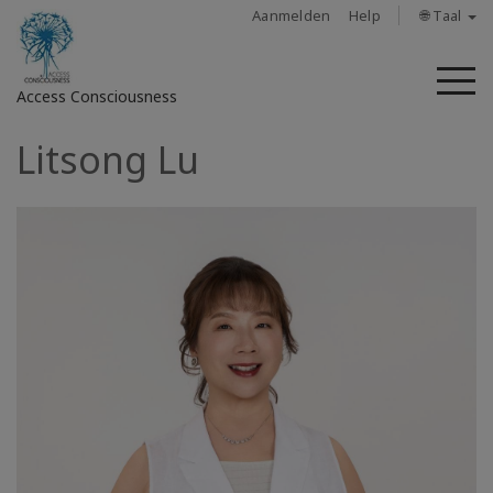
Aanmelden
Help
🌐 Taal
M
Access Consciousness
Litsong Lu
Meld
u
aan
op
uw
account
About
Access
Bars
Regions