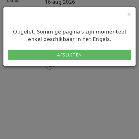
DATUM
16 aug 2026
×
GEBEURTENIS
Access Book Club & Exploration
CURSUSLEIDER
Litsong Lu
Opgelet. Sommige pagina's zijn momenteel
enkel beschikbaar in het Engels.
HOST
LOCATIE
AFSLUITEN
MEDIUM