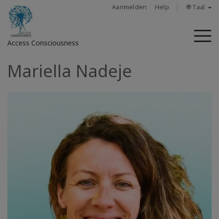
Aanmelden
Help
🌐 Taal
M
Access Consciousness
Mariella Nadeje
Meld
u
aan
op
uw
account
About
Access
Bars
Regions