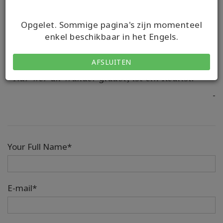
Volgende komende klassen
Geen klassen weer te geven.
Opgelet. Sommige pagina's zijn momenteel
enkel beschikbaar in het Engels.
AFSLUITEN
“Nur wer an Wunder glaubt, ist ein Realist.”
-
Your Full Name*
E-mail*