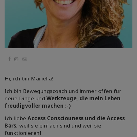
Cursussen
Facilitators
Shop
Facebook
Email
More
Nieuws
Hi, ich bin Mariella!
Ich bin Bewegungscoach und immer offen für
neue Dinge und
Werkzeuge, die mein Leben
CONTACT
freudigvoller machen :-)
Ich liebe
Access Consciouness und die Access
ZOEKEN
Bars
, weil sie einfach sind und weil sie
funktionieren!