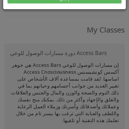
My Classes
دورة مسارات الوصول للوعي Access Bars
إن مسارات الوصول للوعي Access Bars هي جوهر
آكسس كونشيسنس Access Cnosciousness
اساسها. لقد قامت بمساعدة آلاف الأشخاص على
تغيير العديد من جوانب أجسامهم وحياتهم بما في
ذلك النوم والصحة والوزن والمال والجنس والعلاقات
والقلق والإجهاد وأكثر من ذلك. يمكنك منح نفسك
وعملائك وأصدقائك وأسرتك وزملاء العمل الرعاية
واللطف والعناية التي ترغب بها بيسر تام من خلال
تعلمك هذه التقنية أو تلقيها.