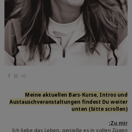
Classes
Facilitators
Shop
More
ok
Email
CT
Meine aktuellen Bars-Kurse, Intros und
CH
Austauschveranstaltungen findest Du weiter
unten (bitte scrollen)
Zu mir:
Ich liebe das Leben, genieße es in vollen Zügen