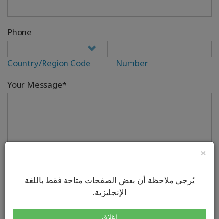
Phone
Country/Region Code
Number
Your Message*
×
يُرجى ملاحظة أن بعض الصفحات متاحة فقط باللغة
This site is protected by hCaptcha and its Privacy Policy
الإنجليزية.
and Terms of Service apply.
SEND MESSAGE
إغلاق