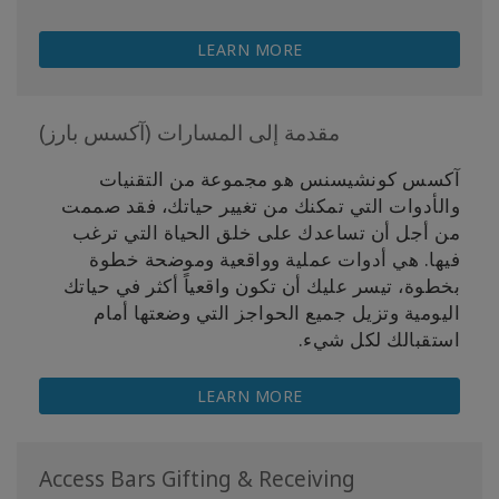
LEARN MORE
مقدمة إلى المسارات (آكسس بارز)
آكسس كونشيسنس هو مجموعة من التقنيات
والأدوات التي تمكنك من تغيير حياتك، فقد صممت
من أجل أن تساعدك على خلق الحياة التي ترغب
فيها. هي أدوات عملية وواقعية وموضحة خطوة
بخطوة، تيسر عليك أن تكون واقعياً أكثر في حياتك
اليومية وتزيل جميع الحواجز التي وضعتها أمام
استقبالك لكل شيء.
LEARN MORE
Access Bars Gifting & Receiving