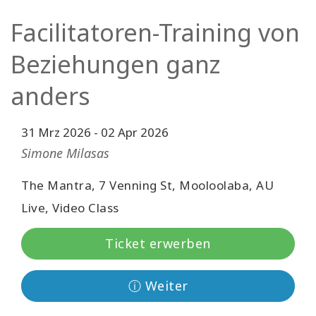
Facilitatoren
Facilitatoren-Training von
Shop
Beziehungen ganz
anders
More
Neuigkeiten
31 Mrz 2026
-
02 Apr 2026
Simone Milasas
The Mantra, 7 Venning St, Mooloolaba, AU
KONTAKT
Live, Video Class
SUCHE
Ticket erwerben
ⓘ Weiter