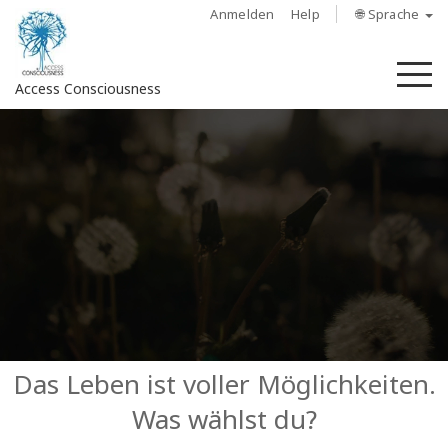
Anmelden
Help
🌐 Sprache
M
Access Consciousness
Bei
Konto
anmelden
Über
Access
Bars
Regionen
Das Leben ist voller Möglichkeiten.
Was wählst du?
Kurse