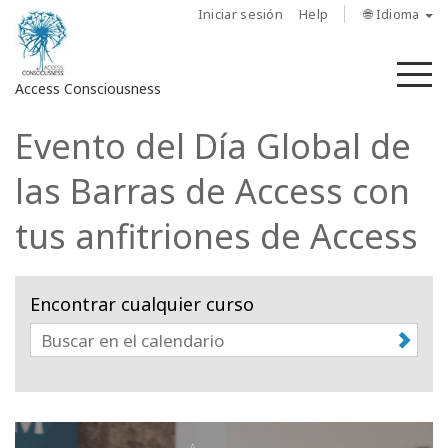
Iniciar sesión
Help
🌐 Idioma
M
Access Consciousness
Evento del Día Global de
Iniciar
sesión
las Barras de Access con
en
su
tus anfitriones de Access
cuenta
Sobre
Encontrar cualquier curso
nosotros
Las
barras
de
Access