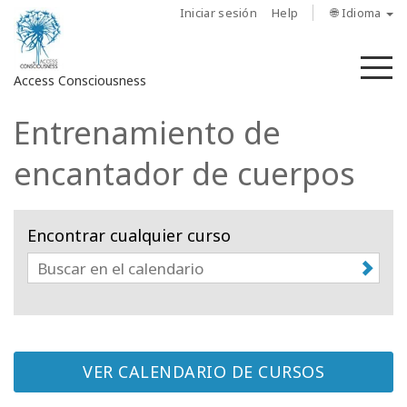
Iniciar sesión
Help
🌐 Idioma
M
Access Consciousness
Entrenamiento de
Iniciar
sesión
encantador de cuerpos
en
su
cuenta
Encontrar cualquier curso
Sobre
nosotros
Las
barras
de
VER CALENDARIO DE CURSOS
Access