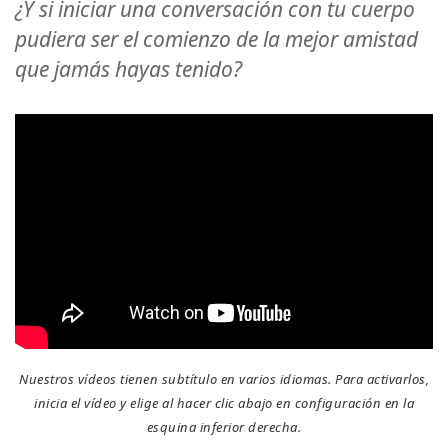
¿Y si iniciar una conversación con tu cuerpo
Regiones
pudiera ser el comienzo de la mejor amistad
que jamás hayas tenido?
Clases
Facilitadores
Shop
More
CONTACTO
Nuestros vídeos tienen subtítulo en varios idiomas. Para activarlos,
BUSCAR
inicia el vídeo y elige al hacer clic abajo en configuración en la
esquina inferior derecha.