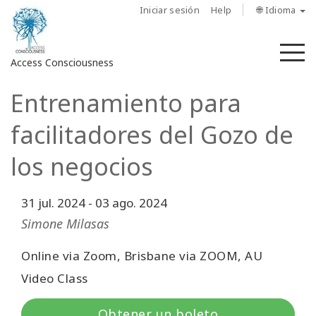
Iniciar sesión
Help
🌐 Idioma
M
Access Consciousness
Entrenamiento para
Iniciar
sesión
facilitadores del Gozo de
en
su
los negocios
cuenta
31 jul. 2024
-
03 ago. 2024
Sobre
nosotros
Simone Milasas
Las
Online via Zoom, Brisbane via ZOOM, AU
barras
Video Class
de
Access
Obtener un boleto