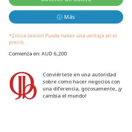
Regiones
ⓘ Más
Clases
*¡Inicia sesión! Puede haber una ventaja en el
Facilitadores
precio.
Shop
Comienza en: AUD 6,200
More
Conviértete en una autoridad
sobre como hacer negocios con
una diferencia, gozosamente, ¡y
CONTACTO
cambia el mundo!
BUSCAR