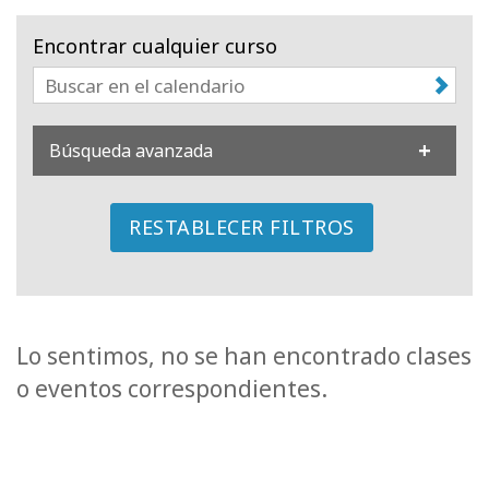
Regiones
Encontrar cualquier curso
Clases
Facilitadores
Búsqueda avanzada
Shop
RESTABLECER FILTROS
More
CONTACTO
Lo sentimos, no se han encontrado clases
o eventos correspondientes.
BUSCAR