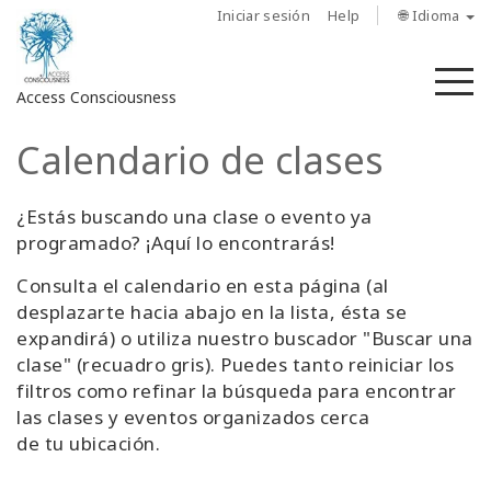
Iniciar sesión
Help
🌐 Idioma
M
Access Consciousness
Calendario de clases
Iniciar
sesión
en
¿Estás buscando una clase o evento ya
su
programado? ¡Aquí lo encontrarás!
cuenta
Consulta el calendario en esta página (al
desplazarte hacia abajo en la lista, ésta se
Sobre
expandirá) o utiliza nuestro buscador "Buscar una
nosotros
clase" (recuadro gris). Puedes tanto reiniciar los
filtros como refinar la búsqueda para encontrar
Las
las clases y eventos organizados cerca
barras
de
de tu ubicación.
Access