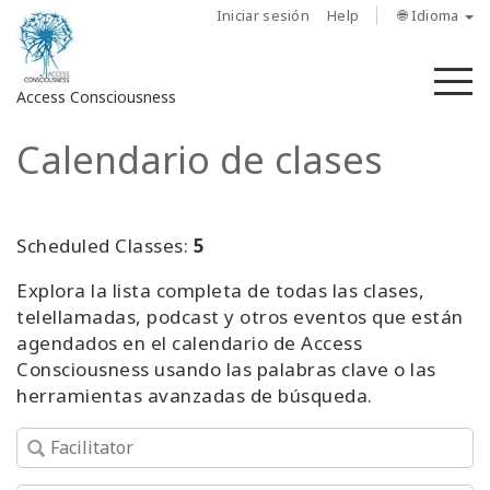
Iniciar sesión
Help
🌐 Idioma
M
Access Consciousness
Calendario de clases
Iniciar
sesión
en
su
Scheduled Classes:
5
cuenta
Explora la lista completa de todas las clases,
telellamadas, podcast y otros eventos que están
Sobre
nosotros
agendados en el calendario de Access
Consciousness usando las palabras clave o las
herramientas avanzadas de búsqueda.
Las
barras
de
Access