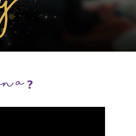
onía
?