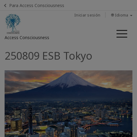
Para Access Consciousness
Iniciar sesión
🌐 Idioma
Me
Access Consciousness
250809 ESB Tokyo
Iniciar
sesión
en
su
cuenta
CONTACTO
BUSCAR