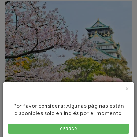
×
Por favor considera: Algunas páginas están
Acerca de Tokio: El
disponibles solo en inglés por el momento.
distrito de Ginza
CERRAR