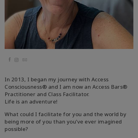
Regiones
Clases
Facilitadores
Shop
Facebook
Email
More
In 2013, I began my journey with Access
Consciousness® and I am now an Access Bars®
Practitioner and Class Facilitator.
CONTACTO
Life is an adventure!
What could I facilitate for you and the world by
BUSCAR
being more of you than you’ve ever imagined
possible?