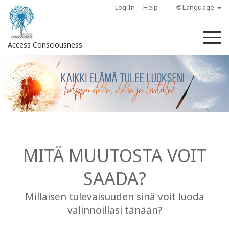
Log In
Help
🌐 Language
M
Access Consciousness
Sign
in
to
Your
Account
About
MITÄ MUUTOSTA VOIT
SAADA?
Access
Bars
Millaisen tulevaisuuden sinä voit luoda
valinnoillasi tänään?
Regions