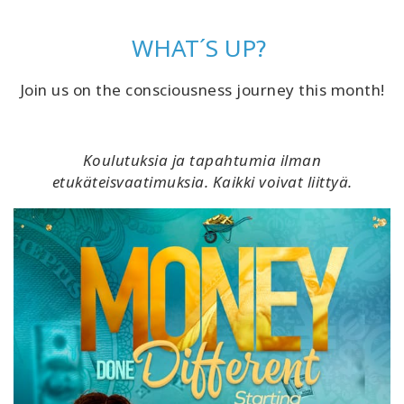
Koulutukset
WHAT´S UP?
Facilitators
Join us on the consciousness journey this month!
Shop
More
Koulutuksia ja tapahtumia ilman
etukäteisvaatimuksia. Kaikki voivat liittyä.
CONTACT
SEARCH