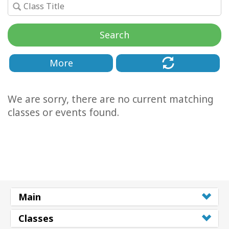
Koulutukset
Search
Facilitators
Shop
More
More
We are sorry, there are no current matching
classes or events found.
CONTACT
SEARCH
Main
Classes