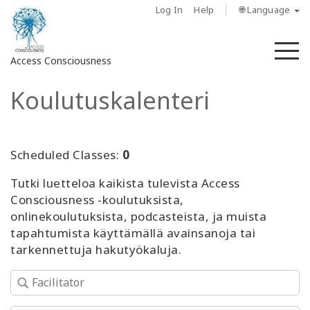
Log In
Help
🌐 Language
M
Access Consciousness
Koulutuskalenteri
Sign
in
to
Your
Scheduled Classes:
0
Account
Tutki luetteloa kaikista tulevista Access
Consciousness -koulutuksista,
About
onlinekoulutuksista, podcasteista, ja muista
tapahtumista käyttämällä avainsanoja tai
Access
tarkennettuja hakutyökaluja.
Bars
Regions