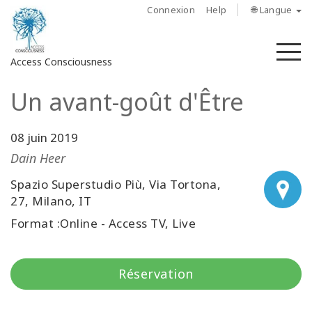
Connexion
Help
🌐 Langue
M
Access Consciousness
Un avant-goût d'Être
Connectez-
vous
sur
08 juin 2019
votre
Dain Heer
compte
Spazio Superstudio Più, Via Tortona,
27, Milano, IT
À
propos
Format :Online - Access TV, Live
Access
Bars
Réservation
Les