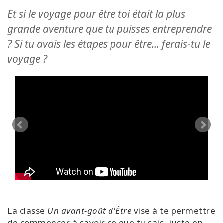
régions
Et si le voyage pour être toi était la plus
grande aventure que tu puisses entreprendre
Classes
? Si tu avais les étapes pour être... ferais-tu le
Facilitateurs
voyage ?
Shop
More
Actualités
CONTACT
La classe
Un avant-goût d'Être
vise à te permettre
RECHERCHE
de commencer à savoir ce que tu sais, juste en