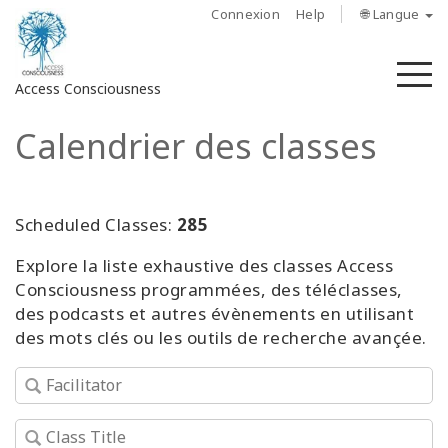
Connexion
Help
🌐 Langue
M
Access Consciousness
Calendrier des classes
Connectez-
vous
sur
votre
Scheduled Classes:
285
compte
Explore la liste exhaustive des classes Access
Consciousness programmées, des téléclasses,
À
propos
des podcasts et autres évènements en utilisant
des mots clés ou les outils de recherche avançée.
Access
Bars
Les