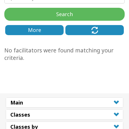
régions
Search
Classes
More
Facilitateurs
Shop
No facilitators were found matching your
criteria.
More
Actualités
Main
CONTACT
Classes
RECHERCHE
Classes by