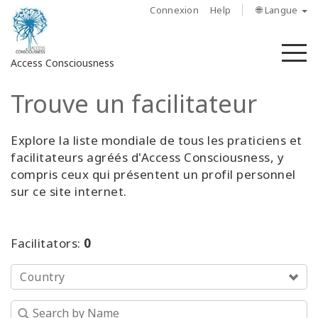
Connexion
Help
🌐 Langue
M
Access Consciousness
Trouve un facilitateur
Connectez-
vous
sur
Explore la liste mondiale de tous les praticiens et
votre
facilitateurs agréés d'Access Consciousness, y
compte
compris ceux qui présentent un profil personnel
sur ce site internet.
À
propos
Facilitators:
0
Access
Bars
Country
Les