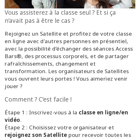
régions
Vous assisterez à la classe seul ? Et si ça
Classes
n’avait pas à être le cas ?
Rejoignez un Satellite et profitez de votre classe
Facilitateurs
en ligne avec d'autres personnes en présentiel,
avec la possibilité d’échanger des séances Access
Shop
Bars®, des processus corporels, et de partager
rafraîchissements, changement et
More
transformation. Les organisateurs de Satellites
vous ouvrent leurs portes ! Vous aimeriez venir
Actualités
jouer ?
Comment ? C’est facile !
CONTACT
Étape 1 : Inscrivez-vous à la
classe en ligne/en
vidéo
.
Étape 2 : Choisissez votre organisateur et
RECHERCHE
rejoignez son Satellite
pour recevoir toutes les