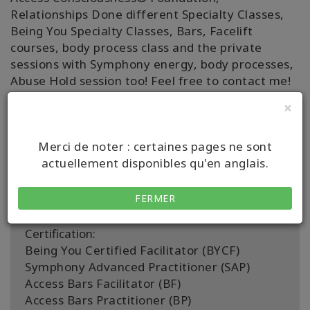
Relationships Done different Specialty Classes,
Being You Specialty Classes, Bars, Facelift
courses, body process class and the private
sessions with Symphony energy, body processes,
Abuse Hold session too! Feel free to contact me!
Happy to see you in person or online somewhere
×
around the world. 🌏 🤗
With Gratitude, Christina 😍
Merci de noter : certaines pages ne sont
actuellement disponibles qu'en anglais.
FERMER
Détails
Certification:
Being You Certified Facilitator (BYCF)
Symphony Advanced Practitioner (SAP)
Access Bars Facilitator (BF)
Access Bars Practitioner (BP)