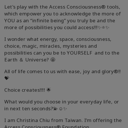
Let's play with the Access Consciousness® tools,
which empower you to acknowledge the more of
YOU as an “infinite being” you truly be and the
more of possibilities you could access!!!✨⭐✨
I wonder what energy, space, consciousness,
choice, magic, miracles, mysteries and
possibilities can you be to YOURSELF and to the
Earth ＆ Universe? 🤩
All of life comes to us with ease, joy and glory®!!
💝
Choice creates!!!! 🌟
What would you choose in your everyday life, or
in next ten seconds?💫☺️✨
I am Christina Chiu from Taiwan. I’m offering the
Access Consciousness® Foundation,