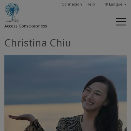
Connexion
Help
🌐 Langue
M
Access Consciousness
Christina Chiu
Connectez-
vous
sur
votre
compte
À
propos
Access
Bars
Les