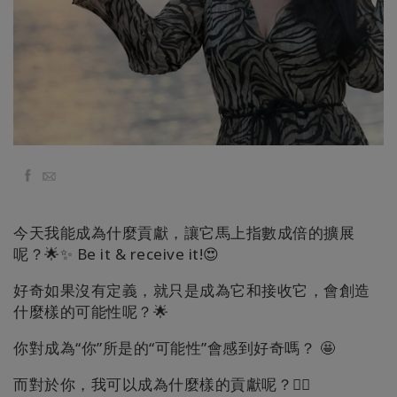
régions
Classes
Facilitateurs
Shop
Facebook
Email
More
今天我能成為什麼貢獻，讓它馬上指數成倍的擴展
Actualités
呢？🌟✨ Be it & receive it!😍
好奇如果沒有定義，就只是成為它和接收它，會創造
什麼樣的可能性呢？🌟
CONTACT
你對成為“你”所是的“可能性”會感到好奇嗎？ 🤩
RECHERCHE
而對於你，我可以成為什麼樣的貢獻呢？🧚‍♂️