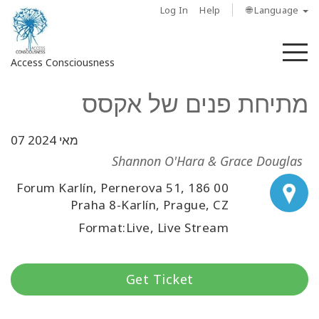
Log In
Help
🌐 Language
M
Access Consciousness
מתיחת פנים של אקסס
Sign
in
to
07 מאי 2024
Your
Shannon O'Hara & Grace Douglas
Account
Forum Karlín, Pernerova 51, 186 00
Praha 8-Karlín, Prague, CZ
מי
אנחנו
Format:Live, Live Stream
Access
Bars
Get Ticket
Regions