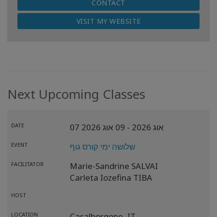
CONTACT
VISIT MY WEBSITE
Next Upcoming Classes
07 אוג 2026
- 09 אוג 2026
DATE
שלושה ימי קורס גוף
EVENT
FACILITATOR
Marie-Sandrine SALVAI
Carleta Iozefina TIBA
HOST
LOCATION
Casalborgone,
IT