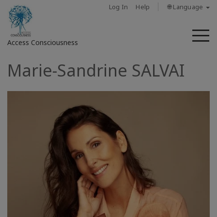
Log In
Help
🌐 Language
M
Access Consciousness
Marie-Sandrine SALVAI
Sign
in
to
Your
Account
מי
אנחנו
Access
Bars
Regions