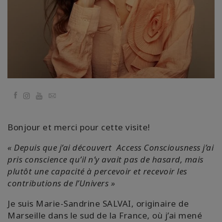
קורסים
מנחים
Shop
Facebook
More
YouTube
Email
Bonjour et merci pour cette visite!
CONTACT
« Depuis que j’ai découvert
Access Consciousness j’ai
pris conscience qu’il n’y avait pas de hasard, mais
plutôt une capacité à percevoir et recevoir les
SEARCH
contributions de l’Univers »
Je suis Marie-Sandrine SALVAI, originaire de
Marseille dans le sud de la France, où j’ai mené