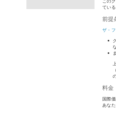
このク
ている
前提
ザ・フ
料金
国際価
あなた