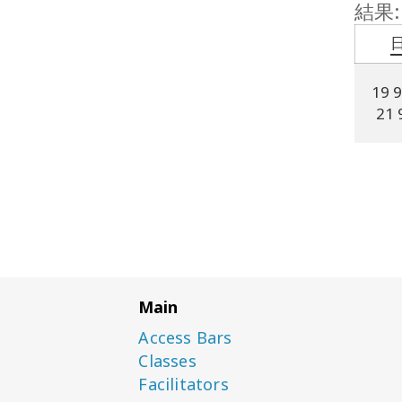
結果:
19 
21 
Main
Access Bars
Classes
Facilitators