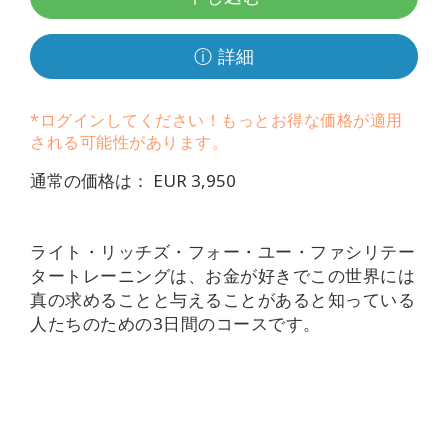
要
ⓘ 詳細
Access
Bars
*ログインしてください！もっとお得な価格が適用
地
される可能性があります。
域
通常の価格は： EUR 3,950
ク
ラ
ス
ライト・リッチズ・フォー・ユー・ファシリテー
タートレーニングは、お金が好きでこの世界には
フ
真の求めることと与えることがあると知っている
ァ
人たちのための
3
日間のコースです。
シ
リ
テ
ー
タ
ー