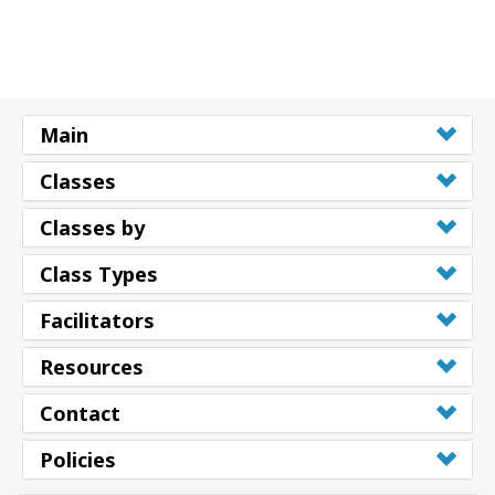
Shop
More
Main
Classes
連
絡
Classes by
先
Class Types
検
Facilitators
索
Resources
Contact
Policies