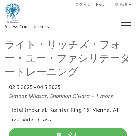
ログイン
Help
🌐 言語
メ
Access Consciousness
ニ
ュ
ライト・リッチズ・フォ
ー
ア
カ
ー・ユー・ファシリテータ
ウ
ン
ートレーニング
ト
に
02 5 2025
-
04 5 2025
サ
イ
Simone Milasas, Shannon O'Hara + 1 more
ン
イ
Hotel Imperial, Kärnter Ring 16, Vienna, AT
ン
Live, Video Class
概
申し込む