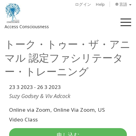
ログイン
Help
🌐 言語
メ
Access Consciousness
ニ
ュ
トーク・トゥー・ザ・アニ
ー
ア
カ
マル 認定ファシリテータ
ウ
ン
ー・トレーニング
ト
に
23 3 2023
-
26 3 2023
サ
イ
Suzy Godsey & Viv Adcock
ン
イ
Online via Zoom, Online Via Zoom, US
ン
Video Class
概
申し込む