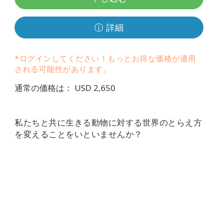
要
ⓘ 詳細
Access
Bars
*ログインしてください！もっとお得な価格が適用
地
される可能性があります。
域
通常の価格は： USD 2,650
ク
ラ
ス
私たちと共に生きる動物に対する世界のとらえ方
を変えることをいといませんか？
フ
ァ
シ
リ
テ
ー
タ
ー