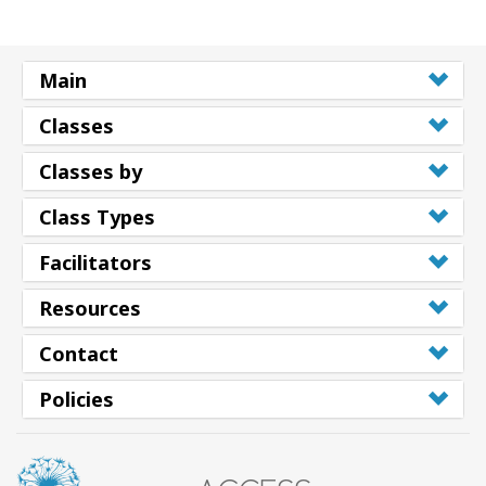
Shop
Main
More
Classes
Classes by
連
絡
Class Types
先
Facilitators
検
Resources
索
Contact
Policies