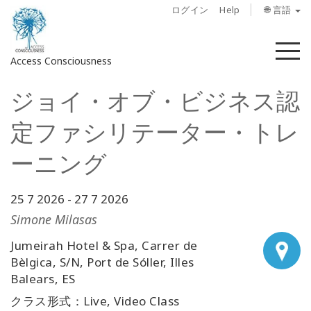
ログイン
Help
🌐 言語
メ
Access Consciousness
ニ
ュ
ジョイ・オブ・ビジネス認
ー
ア
カ
定ファシリテーター・トレ
ウ
ン
ーニング
ト
に
25 7 2026
-
27 7 2026
サ
イ
Simone Milasas
ン
Jumeirah Hotel & Spa, Carrer de
イ
Bèlgica, S/N, Port de Sóller, Illes
ン
Balears, ES
クラス形式：Live, Video Class
概