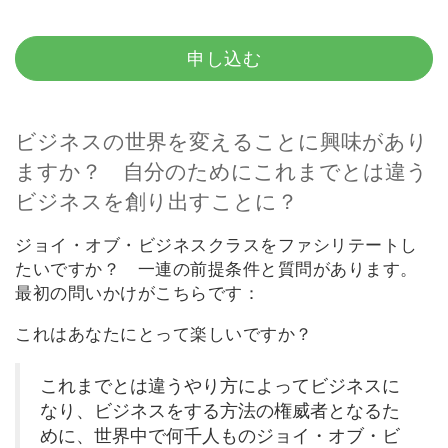
要
Access
申し込む
Bars
地
ビジネスの世界を変えることに興味があり
域
ますか？ 自分のためにこれまでとは違う
ビジネスを創り出すことに？
ク
ラ
ス
ジョイ・オブ・ビジネスクラスをファシリテートし
たいですか？ 一連の前提条件と質問があります。
フ
最初の問いかけがこちらです：
ァ
シ
これはあなたにとって楽しいですか？
リ
テ
ー
これまでとは違うやり方によってビジネスに
タ
なり、ビジネスをする方法の権威者となるた
ー
めに、世界中で何千人ものジョイ・オブ・ビ