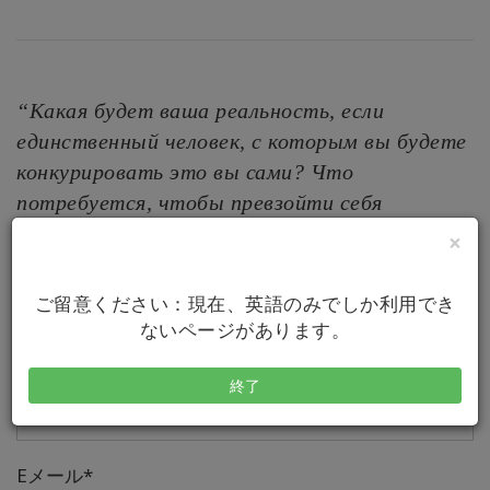
“Какая будет ваша реальность, если
единственный человек, с которым вы будете
конкурировать это вы сами? Что
потребуется, чтобы превзойти себя
вчерашнюю?”
×
- УЛЬЯНА РАСТЕГАЕВА
ご留意ください：現在、英語のみでしか利用でき
ないページがあります。
Your Full Name*
終了
Eメール*