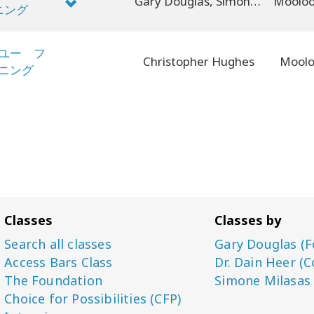
Gary Douglas, Simone Milasas, Dain Heer
ニング
ユー フ
Christopher Hughes
Moolo
ニング
Classes
Classes by
Search all classes
Gary Douglas (F
Access Bars Class
Dr. Dain Heer (C
The Foundation
Simone Milasas
Choice for Possibilities (CFP)