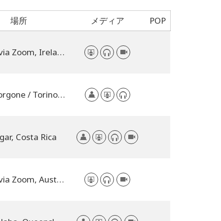
場所
メディア
POP
Online via Zoom, Ireland
Casalborgone / Torino, Italy
gar, Costa Rica
Online via Zoom, Austria