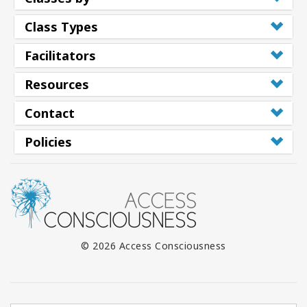
Shop
Class Types
More
Facilitators
Resources
Contact
連
絡
Policies
先
検
索
© 2026 Access Consciousness