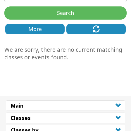
要
Search
Access
Bars
More
地
域
We are sorry, there are no current matching
classes or events found.
ク
ラ
ス
フ
ァ
シ
リ
Main
テ
ー
Classes
タ
ー
Classes by