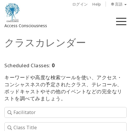
ログイン
Help
🌐 言語
メ
Access Consciousness
ニ
ュ
クラスカレンダー
ー
ア
カ
ウ
ン
Scheduled Classes:
0
ト
キーワードや高度な検索ツールを使い、アクセス・
に
コンシャスネスの予定されたクラス、テレコール、
サ
ポッドキャストやその他のイベントなどの完全なリ
イ
ストを調べてみましょう。
ン
イ
ン
概