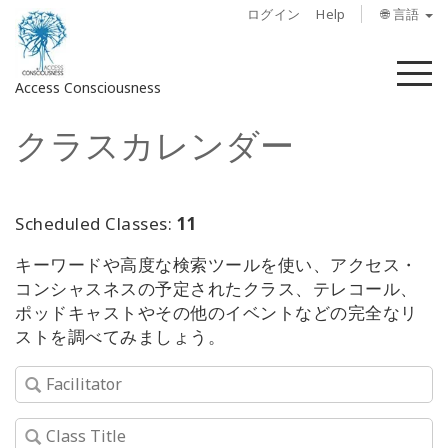
ログイン
Help
🌐 言語
メ
Access Consciousness
ニ
ュ
クラスカレンダー
ー
ア
カ
ウ
ン
Scheduled Classes:
11
ト
キーワードや高度な検索ツールを使い、アクセス・
に
コンシャスネスの予定されたクラス、テレコール、
サ
ポッドキャストやその他のイベントなどの完全なリ
イ
ストを調べてみましょう。
ン
イ
ン
概