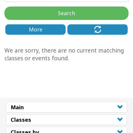
要
Search
Access
Bars
More
地
域
We are sorry, there are no current matching
classes or events found.
ク
ラ
ス
フ
ァ
シ
リ
Main
テ
ー
Classes
タ
ー
Classes by