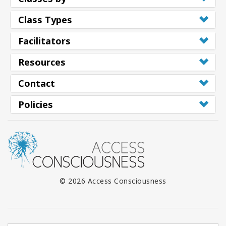
Shop
Class Types
More
Facilitators
Resources
Contact
連
絡
Policies
先
検
索
© 2026 Access Consciousness