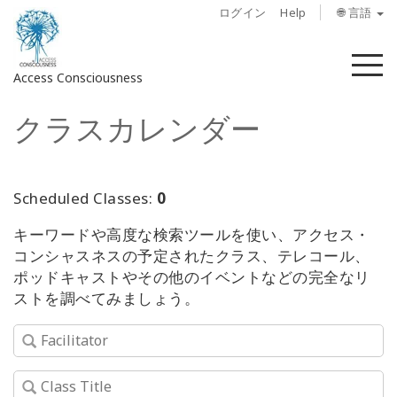
ログイン
Help
🌐 言語
メ
Access Consciousness
ニ
ュ
クラスカレンダー
ー
ア
カ
ウ
ン
Scheduled Classes:
0
ト
キーワードや高度な検索ツールを使い、アクセス・
に
コンシャスネスの予定されたクラス、テレコール、
サ
ポッドキャストやその他のイベントなどの完全なリ
イ
ストを調べてみましょう。
ン
イ
ン
概