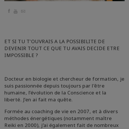
要
Facebook
YouTube
Email
Access
Bars
地
ET SI TU T'OUVRAIS A LA POSSIBILITE DE
域
DEVENIR TOUT CE QUE TU AVAIS DECIDE ETRE
IMPOSSIBLE ?
ク
ラ
ス
Docteur en biologie et chercheur de formation, je
フ
suis passionnée depuis toujours par l'être
ァ
humaine, l’évolution de la Conscience et la
シ
liberté. J’en ai fait ma quête.
リ
テ
ー
Formée au coaching de vie en 2007, et à divers
タ
méthodes énergétiques (notamment maître
ー
Reiki en 2000), j’ai également fait de nombreux