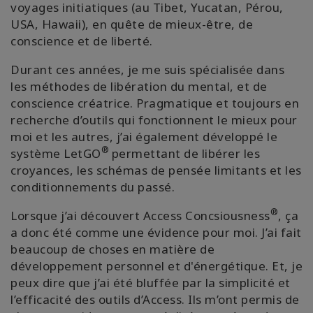
voyages initiatiques (au Tibet, Yucatan, Pérou,
Shop
USA, Hawaii), en quête de mieux-être, de
conscience et de liberté.
More
Durant ces années, je me suis spécialisée dans
les méthodes de libération du mental, et de
conscience créatrice. Pragmatique et toujours en
recherche d’outils qui fonctionnent le mieux pour
連
絡
moi et les autres, j’ai également développé le
先
®
système LetGO
permettant de libérer les
croyances, les schémas de pensée limitants et les
conditionnements du passé.
検
索
®
Lorsque j’ai découvert Access Concsiousness
, ça
a donc été comme une évidence pour moi. J’ai fait
beaucoup de choses en matière de
développement personnel et d'énergétique. Et, je
peux dire que j’ai été bluffée par la simplicité et
l’efficacité des outils d’Access. Ils m’ont permis de