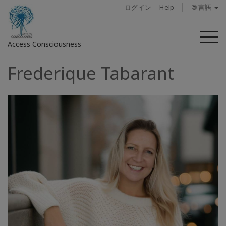
ログイン
Help
🌐 言語
メ
Access Consciousness
ニ
ュ
Frederique Tabarant
ー
ア
カ
ウ
ン
ト
に
サ
イ
ン
イ
ン
概