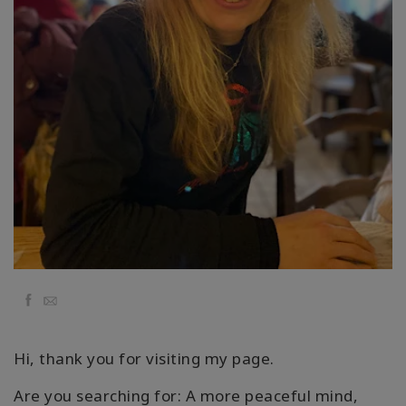
要
Access
Bars
地
域
ク
ラ
ス
フ
ァ
シ
Facebook
Email
リ
テ
ー
Hi, thank you for visiting my page.
タ
ー
Are you searching for: A more peaceful mind,