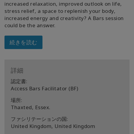
increased relaxation, improved outlook on life,
Shop
stress relief, a space to replenish your body,
increased energy and creativity? A Bars session
More
could be the answer.
続きを読む
連
絡
先
詳細
認定書:
検
索
Access Bars Facilitator (BF)
場所:
Thaxted, Essex.
ファシリテーションの国:
United Kingdom, United Kingdom