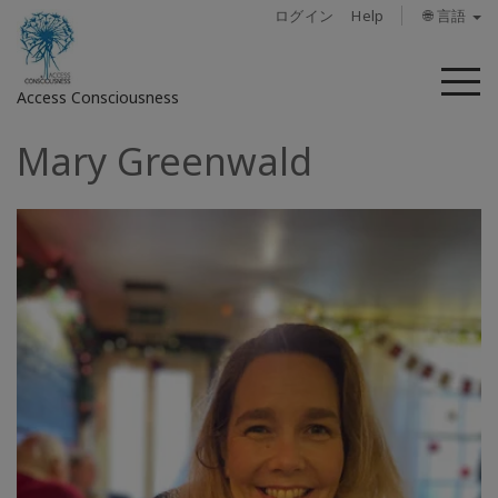
ログイン
Help
🌐 言語
メ
Access Consciousness
ニ
ュ
Mary Greenwald
ー
ア
カ
ウ
ン
ト
に
サ
イ
ン
イ
ン
概